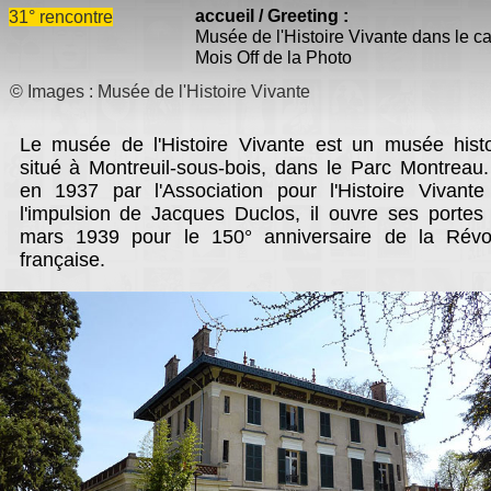
-
cARTed Tour à Londres
accueil / Greeting :
31° rencontre
-
special "O.F.N.I."
Musée de l'Histoire Vivante dans le c
Mois Off de la Photo
-
2° Biennale du Pré de Malon
© Images : Musée de l'Histoire Vivante
Le musée de l'Histoire Vivante est un musée hist
situé à Montreuil-sous-bois, dans le Parc Montreau
en 1937 par l'Association pour l'Histoire Vivant
l'impulsion de Jacques Duclos, il ouvre ses portes
mars 1939 pour le 150° anniversaire de la Révol
française.