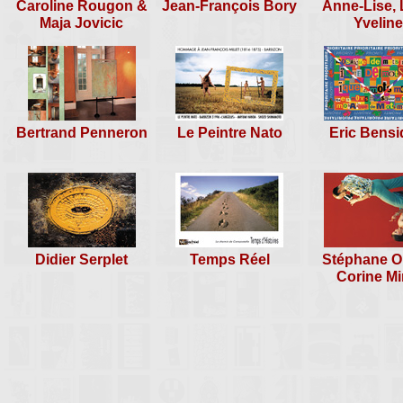
Caroline Rougon &
Jean-François Bory
Anne-Lise, L
rencontre n°45
-
cARTed Tour à Londres
Maja Jovicic
Yveline
Le Margouillat, du 05 au 06 juil
-
special "O.F.N.I."
1997
-
2° Biennale du Pré de Malon
Bertrand Penneron
Le Peintre Nato
Eric Bens
Didier Serplet
Temps Réel
Stéphane O
Corine Mi