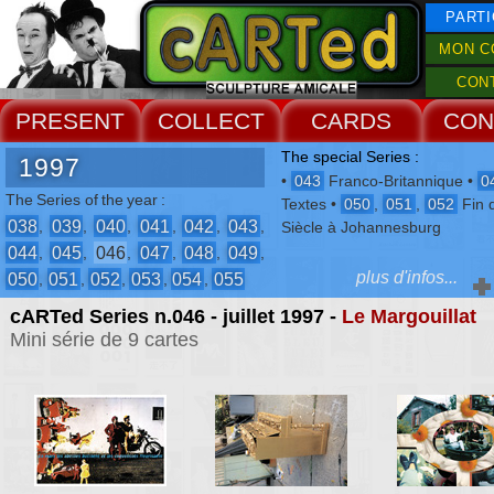
PARTI
MON C
CON
PRESENT
COLLECT
CARDS
CON
The special Series :
1997
•
043
Franco-Britannique •
0
The Series of the year :
Textes •
050
,
051
,
052
Fin 
038
039
040
041
042
043
,
,
,
,
,
,
Siècle à Johannesburg
044
045
046
047
048
049
,
,
,
,
,
,
plus d'infos...
050
051
052
053
054
055
,
,
,
,
,
cARTed Series n.046 - juillet 1997 -
Le Margouillat
Encounters of the year :
Mini série de 9 cartes
Montreuil
,
Le Mans
,
Granville
,
London
,
Dole
,
Le Margouillat
,
Bernouy
,
Le Pré de Malon
,
Nantes
,
Nantes
The Events :
-
Mois Off de la Photo
-
Salon du Dur et du Mou