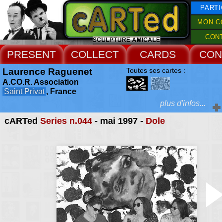
PARTI
MON C
CON
PRESENT
COLLECT
CARDS
CON
Laurence Raguenet
Toutes ses cartes :
A.CO.R. Association
Saint Privat
, France
plus d'infos...
cARTed
Series n.044
- mai 1997 -
Dole
Accueil Rencontres :
Saint Privat 2008