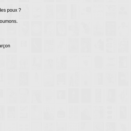
 des poux ?
 poumons.
arçon