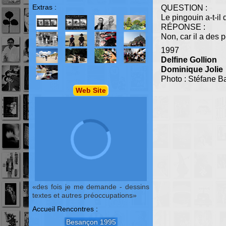
Extras :
QUESTION :
Le pingouin a-t-il
RÉPONSE :
Non, car il a des
1997
Delfine Gollion
Dominique Jolie
Photo : Stéfane B
Web Site
des fois je me demande - dessins
textes et autres préoccupations
Accueil Rencontres :
Besançon 1995