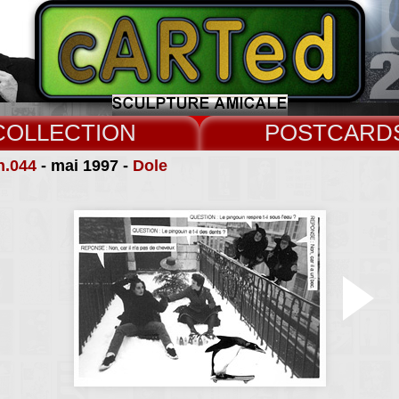
COLLECT
CARD
n.044
- mai 1997 -
Dole