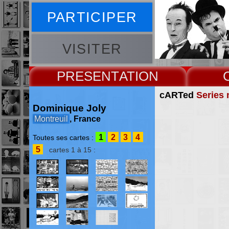
PARTICIPER
VISITER
PRESENT
cARTed
Series 
Dominique Joly
Montreuil
, France
1
2
3
4
Toutes ses cartes :
5
cartes 1 à 15 :