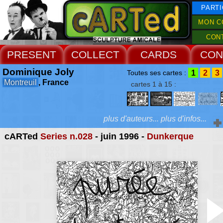
PARTI
MON C
CON
PRESENT
COLLECT
CARDS
CON
Dominique Joly
1
2
3
Toutes ses cartes :
Montreuil
, France
cartes 1 à 15 :
plus d'auteurs... plus d'infos...
cARTed
Series n.028
- juin 1996 -
Dunkerque
Extras :
des fois je me dem
dessins textes et 
Web Site
préoccupations