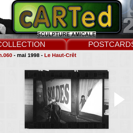
COLLECT
CARD
n.060
- mai 1998 -
Le Haut-Crêt