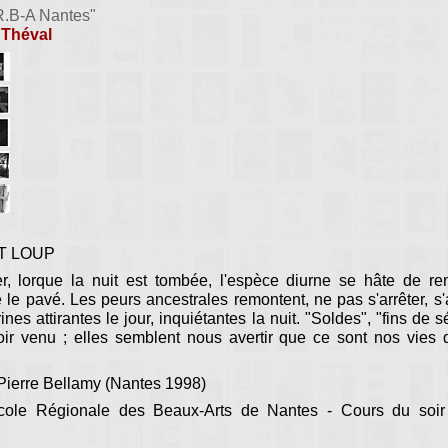
R.B-A Nantes"
 Théval
T LOUP
r, lorque la nuit est tombée, l'espèce diurne se hâte de re
 le pavé. Les peurs ancestrales remontent, ne pas s'arrêter, s'
ines attirantes le jour, inquiétantes la nuit. "Soldes", "fins de s
ir venu ; elles semblent nous avertir que ce sont nos vies q
 Pierre Bellamy (Nantes 1998)
cole Régionale des Beaux-Arts de Nantes - Cours du soir