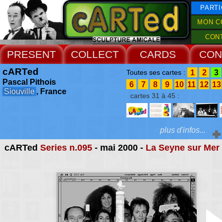
PARTI
MON C
CON
PRESENT
COLLECT
CARDS
CON
cARTed
1
2
3
Toutes ses cartes :
Pascal Pithois
6
7
8
9
10
11
12
13
Siouville
, France
cartes 31 à 45 :
plus d'infos...
cARTed
Series n.095
- mai 2000 -
La Seyne sur Mer
Extras :
Biography
Accueil Rencontres :
Valognes 1994
•
Siouville & Tourlaville 2001
•
Siouville 2003
,
2005
2007
,
2009
,
2011
,
2013
,
2015
•
Laputa 2012
•
Coutances 2023