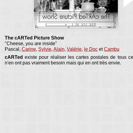
The cARTed Picture Show
"Cheese, you are inside"
Pascal,
Carine
,
Sylvie
,
Alain
,
Valérie
,
le Doc
et
Cambu
cARTed
existe pour réaliser les cartes postales de tous c
n'en ont pas vraiment besoin mais qui en ont très envie.