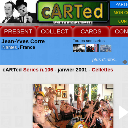
PARTI
MON C
CON
PRESENT
COLLECT
CARDS
CON
Jean-Yves Corre
Toutes ses cartes :
Nantes
, France
plus d'infos...
cARTed
Series n.106
- janvier 2001 -
Cellettes
Extras :
l'étrange réalité de ce
titille nos certitude
Web Site
photographie est co
piège dont il faut app
l'artifice. Puis se laisse
dans la poésie de l'espa
l'histoire évoquée