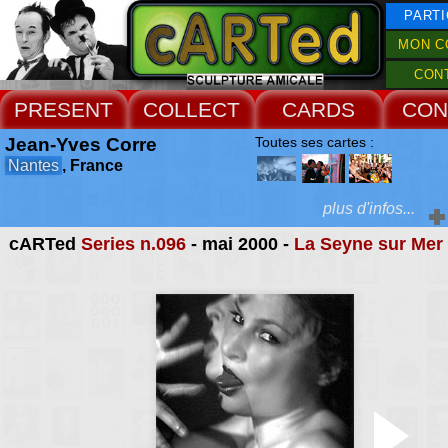
PARTI
MON C
CON
PRESENT
COLLECT
CARDS
CON
Jean-Yves Corre
Toutes ses cartes :
Nantes
, France
plus d'infos...
cARTed
Series n.096
- mai 2000 -
La Seyne sur Mer
Extras :
l'étrange réalité de ce
titille nos certitude
Web Site
photographie est co
piège dont il faut app
l'artifice. Puis se laisse
dans la poésie de l'espa
l'histoire évoquée