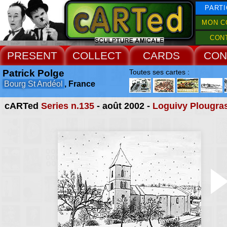
PARTI
MON C
CON
PRESENT
COLLECT
CARDS
CON
Patrick Polge
Toutes ses cartes :
Bourg St Andéol
, France
cARTed
Series n.135
- août 2002 -
Loguivy Plougra