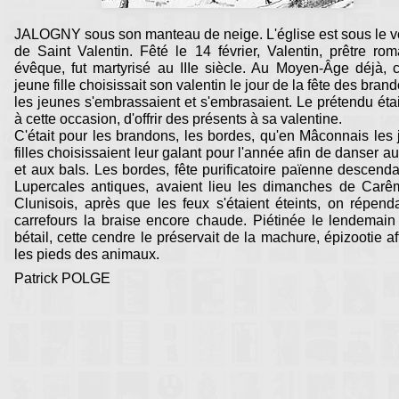
JALOGNY sous son manteau de neige. L'église est sous le 
de Saint Valentin. Fêté le 14 février, Valentin, prêtre ro
évêque, fut martyrisé au IIIe siècle. Au Moyen-Âge déjà,
jeune fille choisissait son valentin le jour de la fête des bran
les jeunes s'embrassaient et s'embrasaient. Le prétendu étai
à cette occasion, d'offrir des présents à sa valentine.
C'était pour les brandons, les bordes, qu'en Mâconnais les
filles choisissaient leur galant pour l'année afin de danser au
et aux bals. Les bordes, fête purificatoire païenne descend
Lupercales antiques, avaient lieu les dimanches de Carê
Clunisois, après que les feux s'étaient éteints, on répend
carrefours la braise encore chaude. Piétinée le lendemain
bétail, cette cendre le préservait de la machure, épizootie af
les pieds des animaux.
Patrick POLGE