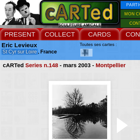
PARTI
MON C
CON
PRESENT
COLLECT
CARDS
CON
Eric Levieux
Toutes ses cartes :
St Cyr sur Loire
, France
cARTed
Series n.148
- mars 2003 -
Montpellier