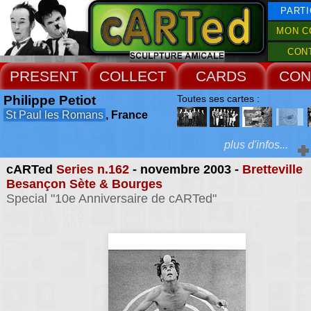
PARTI
MON C
CON
PRESENT
COLLECT
CARDS
CON
Philippe Petiot
Toutes ses cartes :
St Paul les Romans
, France
plus d'infos...
cARTed
Series n.162
- novembre 2003 -
Bretteville
Extras :
Besançon Sète & Bourges
Special "10e Anniversaire de cARTed"
portrait, reportage, s
vivant, photographie d
Web Site
d'art