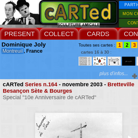
PARTI
MON C
CON
PRESENT
COLLECT
CARDS
CON
Dominique Joly
1
2
3
Toutes ses cartes :
Montreuil
, France
cartes 16 à 30 :
plus d'infos...
cARTed
Series n.164
- novembre 2003 -
Bretteville
Extras :
Besançon Sète & Bourges
Special "10e Anniversaire de cARTed"
des fois je me dem
dessins textes et 
Web Site
préoccupations