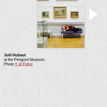
rapides et bien plus
(dance)
Accueil Rencontres :
Valognes 1994
Joël Hubaut
at the Perigord Museum.
Photo
Y. di Folco