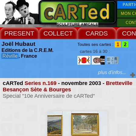
PARTI
MON C
CON
PRESENT
COLLECT
CARDS
CON
Joël Hubaut
1
2
Toutes ses cartes :
Editions de la C.R.E.M.
cartes 16 à 30 :
Réville
, France
plus d'infos...
cARTed
Series n.169
- novembre 2003 -
Bretteville
Extras :
Besançon Sète & Bourges
Special "10e Anniversaire de cARTed"
depuis la découver
signes épidémiques, Hu
Web Site
gothique populaire, 
engendre, augmen
concentrique, dans tou
directions, les pales de
plus larges, les roto