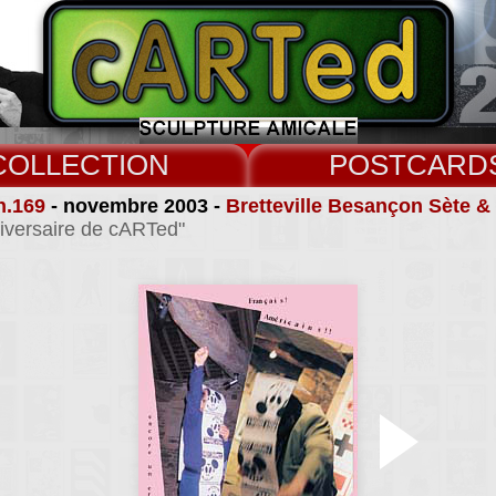
COLLECT
CARD
n.169
- novembre 2003 -
Bretteville Besançon Sète 
iversaire de cARTed"