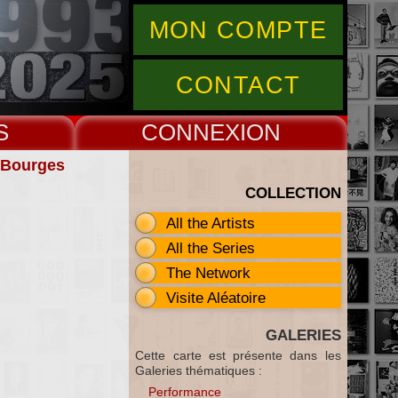
MON COMPTE
CONTACT
S
CONNEX
& Bourges
COLLECTION
All the Artists
All the Series
The Network
Visite Aléatoire
GALERIES
Cette carte est présente dans les
Galeries thématiques :
Performance