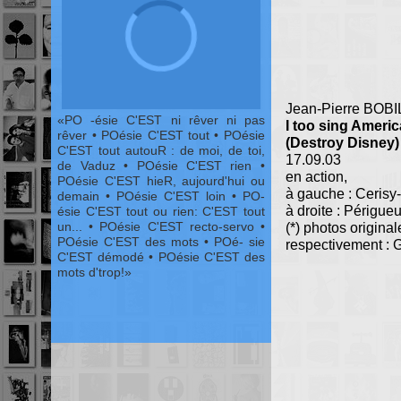
Jean-Pierre BOBI
PO -ésie C'EST ni rêver ni pas
I too sing Americ
rêver • POésie C'EST tout • POésie
(Destroy Disney)
C'EST tout autouR : de moi, de toi,
17.09.03
de Vaduz • POésie C'EST rien •
en action,
POésie C'EST hieR, aujourd'hui ou
à gauche : Cerisy-
demain • POésie C'EST loin • PO-
à droite : Périgue
ésie C'EST tout ou rien: C'EST tout
un... • POésie C'EST recto-servo •
(*) photos original
POésie C'EST des mots • POé- sie
respectivement : G
C'EST démodé • POésie C'EST des
mots d'trop!