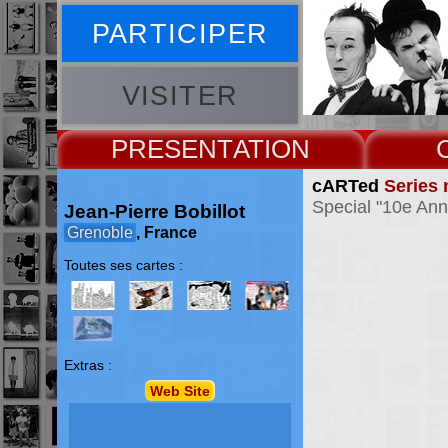
PARTICIPER
VISITER
PRESENT
cARTed
Series 
Special "10e Ann
Jean-Pierre Bobillot
Grenoble
, France
Toutes ses cartes :
Extras :
Web Site