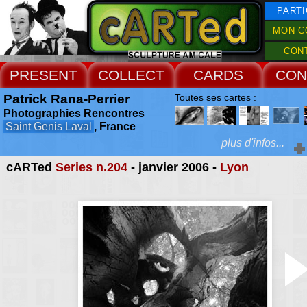
PARTI
MON C
CON
PRESENT
COLLECT
CARDS
CON
Patrick Rana-Perrier
Toutes ses cartes :
Photographies Rencontres
Saint Genis Laval
, France
plus d'infos...
cARTed
Series n.204
- janvier 2006 -
Lyon
Extras :
l'association se pro
créer des échang
Web Site
rencontres entre photo
diffuser de l'informatio
photographie en Rhône
donner une bonne visibi
travaux des photog
adhérents