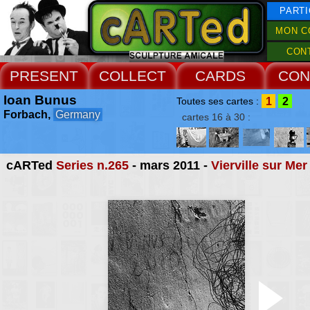
PARTI
MON C
CON
PRESENT
COLLECT
CARDS
CON
Ioan Bunus
1
2
Toutes ses cartes :
Forbach,
Germany
cartes 16 à 30 :
cARTed
Series n.265
- mars 2011 -
Vierville sur Mer