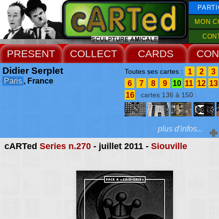
PARTI
MON C
CON
PRESENT
COLLECT
CARDS
CON
Didier Serplet
1
2
3
Toutes ses cartes :
Paris
, France
6
7
8
9
10
11
12
13
16
cartes 136 à 150 :
plus d'infos...
cARTed
Series n.270
- juillet 2011 -
Siouville
Extras :
Catherine Monson