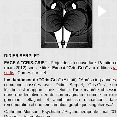
DIDIER SERPLET
FACE A "GRIS-GRIS"
- Projet dessin couverture. Parution d
(mars 2012) sous le titre :
Face à "Gris-Gris"
aux éditions
ra
surtis
- Cordes-sur-ciel.
Les fantômes de "Gris-Gris"
(Extrait). "Après cinq années
commune passées avec Didier Serplet, "Gris-Gris", son
fétiche, est réapparu chez celui-ci d'une manière obsessi
dans une tentative née de son imaginaire, comme un exor
gommant, effaçant et annihilant sa disparition, da
remémoration et une réincarnation graphique singulières..."
Catherine Monson - Psychiatre / Psychothérapeute - mai 201
Design : tcharpentier.com