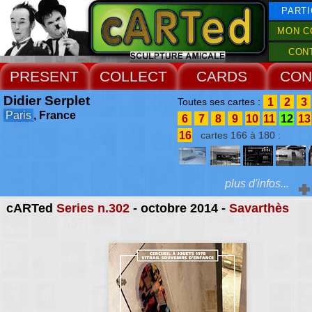
PARTI
MON C
CON
PRESENT
COLLECT
CARDS
CON
Didier Serplet
1
2
3
Toutes ses cartes :
Paris
, France
6
7
8
9
10
11
12
13
16
cartes 166 à 180 :
plus d'infos...
cARTed
Series n.302
- octobre 2014 -
Savarthès
Extras :
Catherine Monson