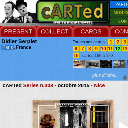
PARTI
MON C
CON
PRESENT
COLLECT
CARDS
CON
Didier Serplet
1
2
3
Toutes ses cartes :
Paris
, France
6
7
8
9
10
11
12
13
16
cartes 166 à 180 :
plus d'infos...
cARTed
Series n.308
- octobre 2015 -
Nice
Extras :
Catherine Monson