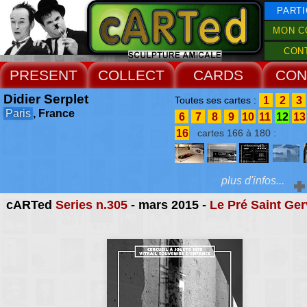
PARTI
MON C
CON
PRESENT
COLLECT
CARDS
CON
Didier Serplet
1
2
3
Toutes ses cartes :
Paris
, France
6
7
8
9
10
11
12
13
16
cartes 166 à 180 :
plus d'infos...
cARTed
Series n.305
- mars 2015 -
Le Pré Saint Ger
Extras :
Catherine Monson