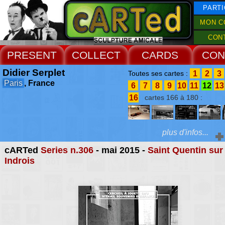
PARTI
MON C
CON
PRESENT
COLLECT
CARDS
CON
Didier Serplet
1
2
3
Toutes ses cartes :
Paris
, France
6
7
8
9
10
11
12
13
16
cartes 166 à 180 :
plus d'infos...
cARTed
Series n.306
- mai 2015 -
Saint Quentin sur
Extras :
Indrois
Catherine Monson