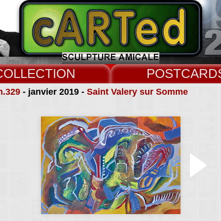
COLLECT
CARD
n.329
- janvier 2019 -
Saint Valery sur Somme