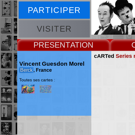
PARTICIPER
VISITER
PRESENT
cARTed
Series 
Vincent Guesdon Morel
Berck
, France
Toutes ses cartes :