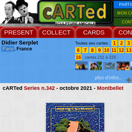
PARTI
MON C
CON
PRESENT
COLLECT
CARDS
CON
Didier Serplet
1
2
3
Toutes ses cartes :
Paris
, France
6
7
8
9
10
11
12
13
16
cartes 211 à 225 :
plus d'infos...
cARTed
Series n.342
- octobre 2021 -
Montbellet
Extras :
Catherine Monson