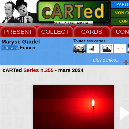
PARTI
MON C
CON
PRESENT
COLLECT
CARDS
CON
Maryse Gradel
Toutes ses cartes :
Cluses
, France
plus d'infos...
cARTed
Series n.355
- mars 2024
Extras :
Accueil Rencontres :
Oëx & Genève 2000