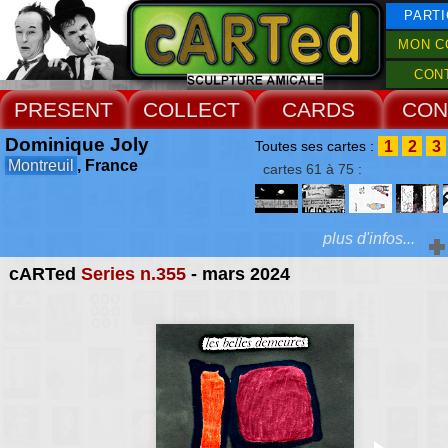
PARTI
MON C
CON
PRESENT
COLLECT
CARDS
CON
Dominique Joly
1
2
3
Toutes ses cartes :
Montreuil
, France
cartes 61 à 75 :
plus d'infos...
cARTed
Series n.355
- mars 2024
Extras :
des fois je me dem
dessins textes et 
Web Site
préoccupations