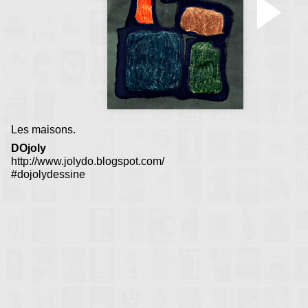
Accueil Rencontres :
Besançon 1995
•
Le Haut-Crêt 1998
Les maisons.
DOjoly
http://www.jolydo.blogspot.com/
#dojolydessine