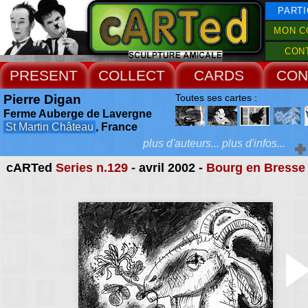
PARTI
MON C
CON
PRESENT
COLLECT
CARDS
CON
Pierre Digan
Toutes ses cartes :
Ferme Auberge de Lavergne
St Martin Château
, France
plus d'auteurs... plus d'infos...
cARTed
Series n.129
- avril 2002 -
Bourg en Bresse
Extras :
Eugénie Dubreuil
Toutes ses cartes :
Chabreuil
Le Menoux
, France
Extras :