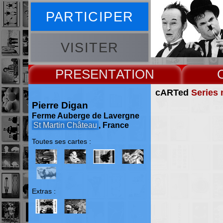
PARTICIPER
VISITER
PRESENT
cARTed
Series 
Pierre Digan
Ferme Auberge de Lavergne
St Martin Château
, France
Toutes ses cartes :
Extras :