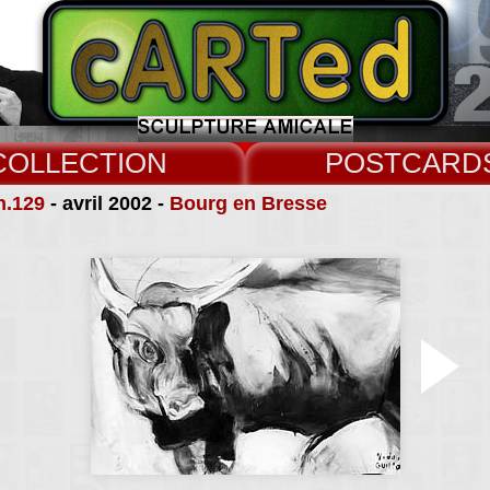
COLLECT
CARD
n.129
- avril 2002 -
Bourg en Bresse