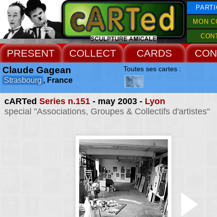
PARTI
MON C
CON
PRESENT
COLLECT
CARDS
CON
Claude Gagean
Toutes ses cartes :
Strasbourg
, France
cARTed
Series n.151
- may 2003 -
Lyon
special "Associations, Groupes & Collectifs d'artistes"