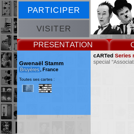
PARTICIPER
VISITER
PRESENT
cARTed
Series 
special "Associat
Gwenaël Stamm
Bruyères
, France
Toutes ses cartes :