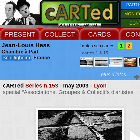
PARTI
MON C
CON
PRESENT
COLLECT
CARDS
CON
Jean-Louis Hess
1
2
Toutes ses cartes :
Chambre à Part
cartes 1 à 15 :
Schiltigheim
, France
plus d'infos...
cARTed
Series n.153
- may 2003 -
Lyon
Extras :
special "Associations, Groupes & Collectifs d'artistes"