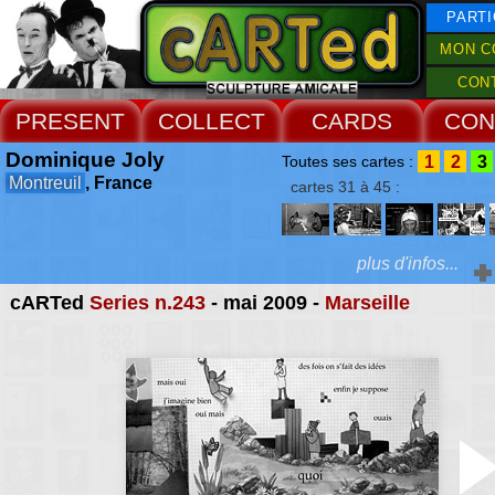
PARTI
MON C
CON
PRESENT
COLLECT
CARDS
CON
Dominique Joly
1
2
3
Toutes ses cartes :
Montreuil
, France
cartes 31 à 45 :
plus d'infos...
cARTed
Series n.243
- mai 2009 -
Marseille
Extras :
des fois je me dem
dessins textes et 
Web Site
préoccupations