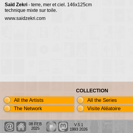
Saïd Zekri
- terre, mer et ciel. 146x125cm
technique mixte sur toile.
www.saidzekri.com
COLLECTION
All the Artists
All the Series
The Network
Visite Aléatoire
08 FEB
V.5.1
2025
1993 2026