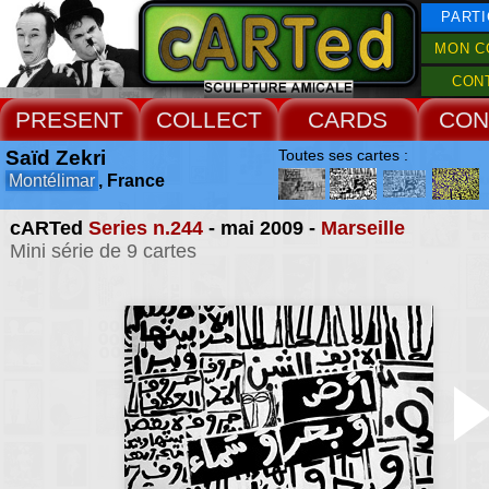
PARTI
MON C
CON
PRESENT
COLLECT
CARDS
CON
Saïd Zekri
Toutes ses cartes :
Montélimar
, France
cARTed
Series n.244
- mai 2009 -
Marseille
Mini série de 9 cartes